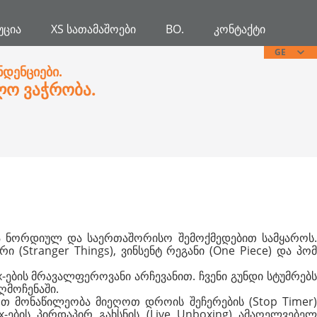
ᲣᲪᲘᲐ
XS ᲡᲐᲗᲐᲛᲐᲨᲝᲔᲑᲘ
BO.
ᲙᲝᲜᲢᲐᲥᲢᲘ
GE
ნდენციები.
ლო ვაჭრობა.
არა ნორდიულ და საერთაშორისო შემოქმედებით სამყაროს.
(Stranger Things), ვინსენტ რეგანი (One Piece) და პომ
x-ების მრავალფეროვანი არჩევანით. ჩვენი გუნდი სტუმრებს
ღმოჩენაში.
 მონაწილეობა მიეღოთ დროის შეჩერების (Stop Timer)
ების პირდაპირ გახსნის (Live Unboxing) ამაღელვებელ