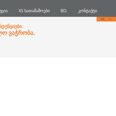
ᲣᲪᲘᲐ
XS ᲡᲐᲗᲐᲛᲐᲨᲝᲔᲑᲘ
BO.
ᲙᲝᲜᲢᲐᲥᲢᲘ
GE
ნდენციები.
ლო ვაჭრობა.