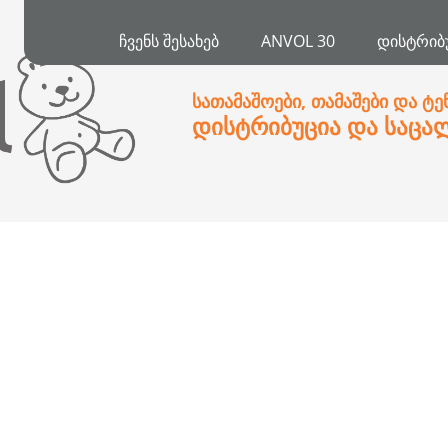
ᲩᲕᲔᲜᲡ ᲨᲔᲡᲐᲮᲔᲑ
ANVOL 30
ᲓᲘᲡᲢᲠᲘᲑ
სათამაშოები, თამაშები და ტე
დისტრიბუცია და საცა