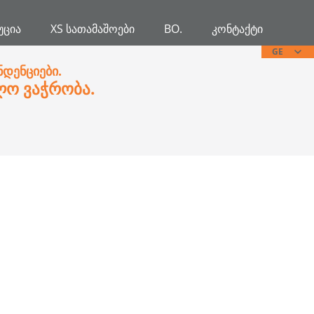
ᲣᲪᲘᲐ
XS ᲡᲐᲗᲐᲛᲐᲨᲝᲔᲑᲘ
BO.
ᲙᲝᲜᲢᲐᲥᲢᲘ
GE
ნდენციები.
ლო ვაჭრობა.