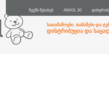
ᲩᲕᲔᲜᲡ ᲨᲔᲡᲐᲮᲔᲑ
ANVOL 30
ᲓᲘᲡᲢᲠᲘᲑ
სათამაშოები, თამაშები და ტე
დისტრიბუცია და საცა