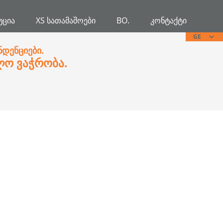
ᲣᲪᲘᲐ
XS ᲡᲐᲗᲐᲛᲐᲨᲝᲔᲑᲘ
BO.
ᲙᲝᲜᲢᲐᲥᲢᲘ
GE
ნდენციები.
ლო ვაჭრობა.