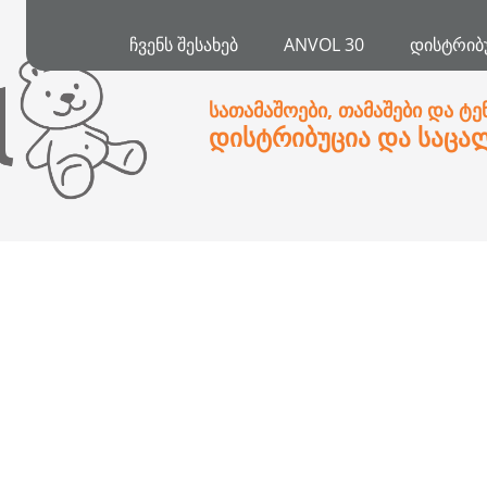
ᲩᲕᲔᲜᲡ ᲨᲔᲡᲐᲮᲔᲑ
ANVOL 30
ᲓᲘᲡᲢᲠᲘᲑ
სათამაშოები, თამაშები და ტე
დისტრიბუცია და საცა