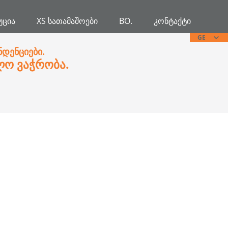
ᲣᲪᲘᲐ
XS ᲡᲐᲗᲐᲛᲐᲨᲝᲔᲑᲘ
BO.
ᲙᲝᲜᲢᲐᲥᲢᲘ
GE
ნდენციები.
ლო ვაჭრობა.