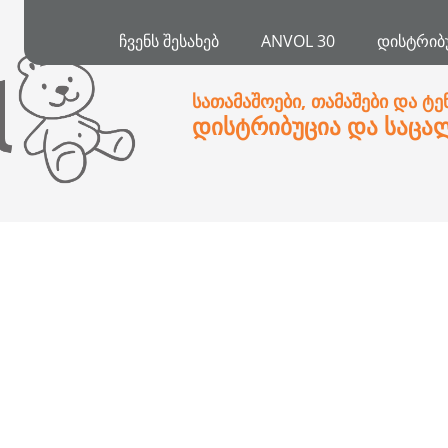
ᲩᲕᲔᲜᲡ ᲨᲔᲡᲐᲮᲔᲑ
ANVOL 30
ᲓᲘᲡᲢᲠᲘᲑ
სათამაშოები, თამაშები და ტე
დისტრიბუცია და საცა